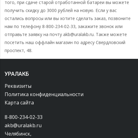
того, при сдаче старой отработанной батареи вы можете
получить скидку до 3000 рублей на новую. Если у вас
остались вопросы или вы хотите сделать заказ, позвоните
нам по телефону 8-800-234-02-33, закажите звонок или
отправьте заявку на почту akb@uralakb.ru. Также можете
посетить наш оффлайн магазин по адресу Свердловский
проспект, 48.
УРАЛАКБ
Реквизиты
Политика конфиденциальности
Карта сайта
8-800-234-02-33
akb@uralakb.ru
Челябинск,