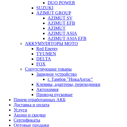
DUO POWER
SUZUKI
AZIMUT GROUP
AZIMUT SV
AZIMUT EFB
AZIMUT
AZIMUT ASIA
AZIMUT ASIA EFB
АККУМУЛЯТОРЫ МОТО
Red Energy
TYUMEN
DELTA
FOX
Сопутствующие товары
Зарядное устройство
г. Тамбов "НикаАнтас"
Клеммы, адаптеры, переходники
Автохимия
Провода пусковые
Прием отработанных АКБ
Доставка и оплата
Услуги
Акции и скидки
Сертификаты
Оптовые продажи